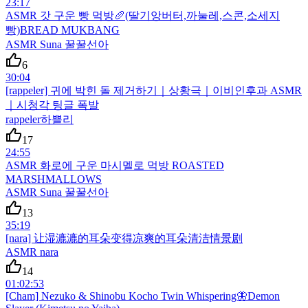
23:17
ASMR 갓 구운 빵 먹방🥖(딸기앙버터,까눌레,스콘,소세지
빵)BREAD MUKBANG
ASMR Suna 꿀꿀선아
6
30:04
[rappeler] 귀에 박힌 돌 제거하기｜상황극｜이비인후과 ASMR
｜시청각 팅글 폭발
rappeler하쁠리
17
24:55
ASMR 화로에 구운 마시멜로 먹방 ROASTED
MARSHMALLOWS
ASMR Suna 꿀꿀선아
13
35:19
[nara] 让湿漉漉的耳朵变得凉爽的耳朵清洁情景剧
ASMR nara
14
01:02:53
[Cham] Nezuko & Shinobu Kocho Twin Whispering🦋Demon