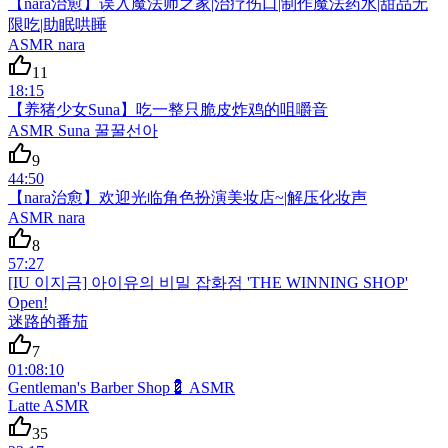
【nara治愈】误入魔法师之家|治疗伤口|制作魔法药水|甜品无
限吃|助眠哄睡
ASMR nara
11
18:15
【养猪少女Suna】吃一整只脆皮炸鸡的咀嚼音
ASMR Suna 꿀꿀선아
9
44:50
【nara治愈】欢迎光临角色扮演美妆店~|解压化妆声
ASMR nara
8
57:27
[IU 이지금] 아이유의 비밀 잡화점 'THE WINNING SHOP'
Open!
迷路的番茄
7
01:08:10
Gentleman's Barber Shop💈 ASMR
Latte ASMR
35