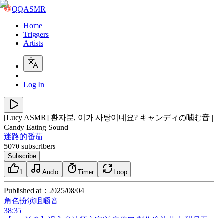
QQASMR
Home
Triggers
Artists
Log In
[Lucy ASMR] 환자분, 이가 사탕이네요? キャンディの噛む音 |
Candy Eating Sound
迷路的番茄
5070
subscribers
Subscribe
1
Audio
Timer
Loop
Published at
：
2025/08/04
角色扮演
咀嚼音
38:35